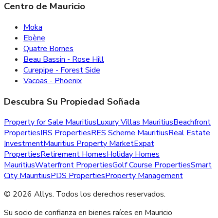
Centro de Mauricio
Moka
Ebène
Quatre Bornes
Beau Bassin - Rose Hill
Curepipe - Forest Side
Vacoas - Phoenix
Descubra Su Propiedad Soñada
Property for Sale Mauritius
Luxury Villas Mauritius
Beachfront
Properties
IRS Properties
RES Scheme Mauritius
Real Estate
Investment
Mauritius Property Market
Expat
Properties
Retirement Homes
Holiday Homes
Mauritius
Waterfront Properties
Golf Course Properties
Smart
City Mauritius
PDS Properties
Property Management
©
2026
Allys
.
Todos los derechos reservados.
Su socio de confianza en bienes raíces en Mauricio