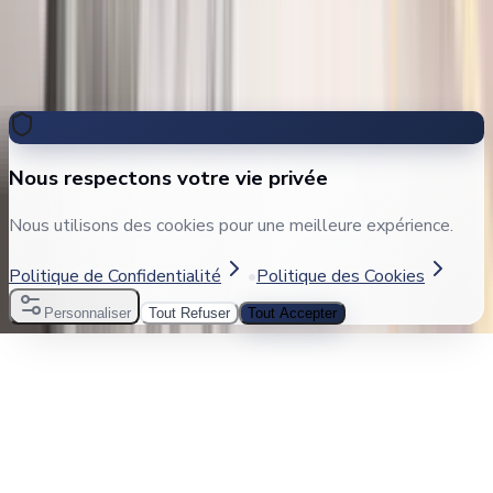
Powered by WhatsApp
Nous respectons votre vie privée
Nous utilisons des cookies pour une meilleure expérience.
Politique de Confidentialité
•
Politique des Cookies
Personnaliser
Tout Refuser
Tout Accepter