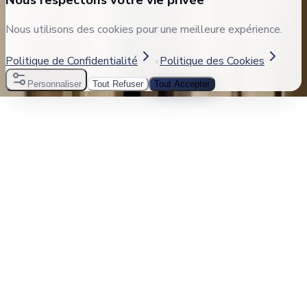
Nous respectons votre vie privée
Nous utilisons des cookies pour une meilleure expérience.
Politique de Confidentialité
•
Politique des Cookies
Personnaliser
Tout Refuser
Tout Accepter